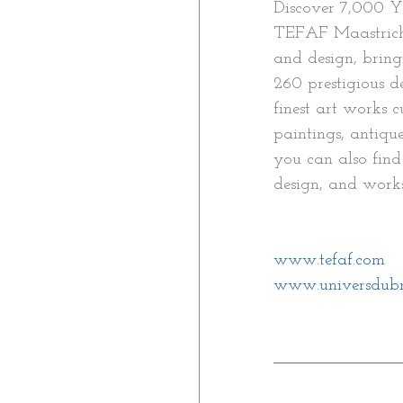
Discover 7,000 Y
TEFAF Maastricht 
and design, bring
260 prestigious d
finest art works 
paintings, antique
you can also fin
design, and work
www.tefaf.com
www.universdubr