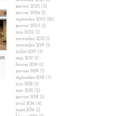
d
www.antica.be
www.hasseltfineart.com
janvier 2025
(3)
3 posts
janvier 2024
(1)
1 post
septembre 2023
(10)
10 posts
janvier 2023
(1)
1 post
juin 2022
(1)
1 post
novembre 2021
(1)
1 post
novembre 2019
(1)
1 post
juillet 2019
(3)
3 posts
ON
DSWF Wildlife Artist of the
​MASTERPIECE LONDON
mai 2019
(1)
1 post
Year
2016
février 2019
(1)
1 post
janvier 2019
(1)
1 post
1 MAY - 6 MAY 2018 DAVID
29 JUNE - 6 JULY 2016 Masterpiece
s-
SHEPHERD WILDLIFE FOUDATION
London, the leading international cross-
septembre 2018
(3)
3 posts
sign,
ARTIST OF THE YEAR 2018 DSWF
collecting Fair for art, antiques and design,
juin 2018
(1)
1 post
Wildlife Artist of the Year is a
has become a...
mai 2018
(2)
2 posts
prestigious annual...
janvier 2018
(1)
1 post
avril 2016
(4)
4 posts
mars 2016
(1)
1 post