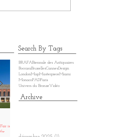
Search By Tags
BRAFA
Biennale des Antiquaires
Boccara
Bruxelles
Cannes
Design
London
Map
Masterpiece
Miami
Monaco
PAD
Paris
Univers du Bronze
Vidéo
Archive
ANTICA NAMUR
HASSELT FINE ART
Fair is
11-19 Novembre 2023 Avec la Galerie
16-19 Mars 2023 Avec la Galerie Germai
 the
Germaine www.galeriegermaine.fr​​​​​​
www.galeriegermaine.fr​​​​​​
décembre 2025
(1)
1 post