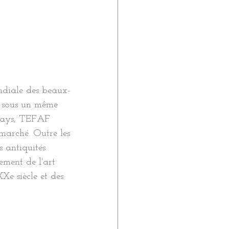
ndiale des beaux-
rt sous un même 
 pays, TEFAF 
 marché. Outre les 
s antiquités 
ement de l'art 
e siècle et des 