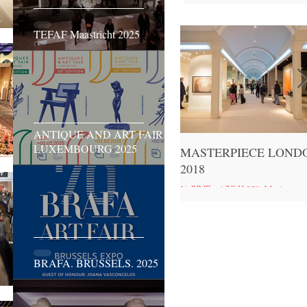
rare, bringing together exhibitors an
collectors from...
TEFAF Maastricht 2025
ANTIQUE AND ART FAIR
LUXEMBOURG 2025
​MASTERPIECE LOND
2018
28 JUNE - 4 JULY 2018 Masterpiece
London, the leading international cros
collecting Fair for art, antiques and de
has become a...
BRAFA. BRUSSELS. 2025