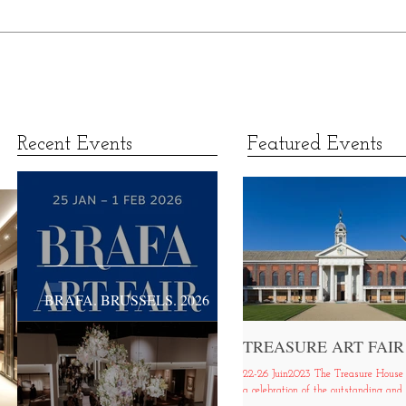
Recent Events
Featured Events
BRAFA. BRUSSELS. 2026
TREASURE ART FAIR
22-26 Juin2023 The Treasure House 
a celebration of the outstanding and