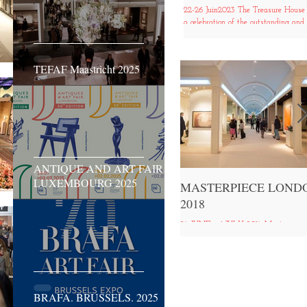
22-26 Juin2023 The Treasure House 
a celebration of the outstanding and
rare, bringing together exhibitors an
collectors from...
TEFAF Maastricht 2025
ANTIQUE AND ART FAIR
LUXEMBOURG 2025
​MASTERPIECE LOND
2018
28 JUNE - 4 JULY 2018 Masterpiece
London, the leading international cros
collecting Fair for art, antiques and de
has become a...
BRAFA. BRUSSELS. 2025