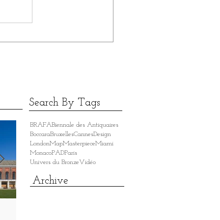
Search By Tags
BRAFA
Biennale des Antiquaires
Boccara
Bruxelles
Cannes
Design
London
Map
Masterpiece
Miami
Monaco
PAD
Paris
Univers du Bronze
Vidéo
Archive
ANTICA NAMUR
HASSELT FINE ART