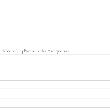
idéo
Paris
Map
Biennale des Antiquaires