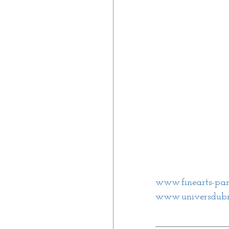
www.finearts-paris
www.universdubr