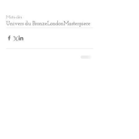
Mots-clés :
Univers du Bronze
London
Masterpiece
Commentaires
Rédigez un commentaire...
Continue