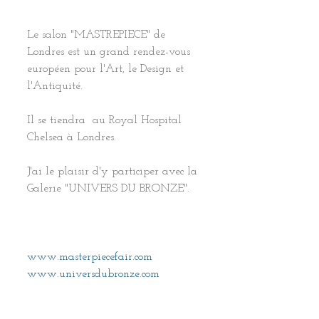
​Le salon "MASTREPIECE" de 
Londres est un grand rendez-vous 
européen pour l'Art, le Design et 
l'Antiquité.
Il se tiendra  au Royal Hospital 
Chelsea à Londres.
J'ai le plaisir d'y participer avec la 
Galerie "UNIVERS DU BRONZE".﻿ 
www.masterpiecefair.com​​​
www.universdubronze.com