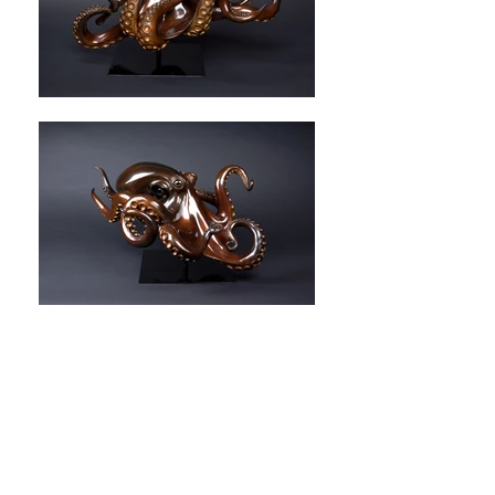
BRONZE H 45 X L 50 X l 100 ​​
Fonderie CHAPON-PARIS
CONTACT
: Galerie
UNIVERS DU
BRONZE