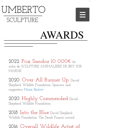
UMBERTO
SCULPTURE
AWARDS
Prix Sandoz 10 000€
2022
:
du
salon de SCULPTURE ANIMALIERE DE BRY SUR
MARNE
Over All Runner
Up
2020:
David
Shepherd Wildlife Foundation. Sponsors and
supporters
Moore Barlow
Highly Commended
2020:
David
Shepherd Wildlife Foundation.
Into the Blue
2018:
David Shepherd
Wildlife Foundation. The Derek Francis award
Overall Wildlife Artist of
2016: