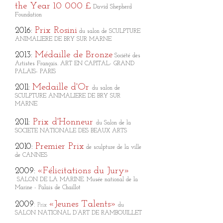
the Year 10 000 £
David Shepherd
Foundation
Prix Rosini
2016:
du salon de SCULPTURE
ANIMALIERE DE BRY SUR MARNE
Médaille de Bronze
2013:
Société des
Artistes Français. ART EN CAPITAL- GRAND
PALAIS- PARIS
Medaille d'Or
2011:
du salon de
SCULPTURE ANIMALIERE DE BRY SUR
MARNE
:
Prix d'Honneur
2011
du Salon de la
SOCIETE NATIONALE DES BEAUX ARTS​​
Premier Prix
2010:
​de sculpture de la ville
de CANNES
«Félicitations du Jury»
2009:
SALON DE LA MARINE. Musée national de la
Marine - Palais de Chaillot
«Jeunes Talents»
2009
:
Prix
du
SALON NATIONAL D’ART DE RAMBOUILLET