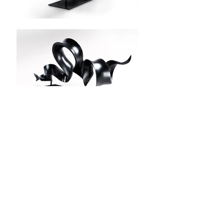
RIBBON EEL - MURÈNE
RUBAN
BRONZE H 65 X L 45 X l
132 Fonte Deroyaume
CONTACT
: Galerie
UNIVERS DU
BRONZE