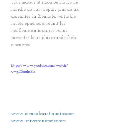
vous majeur et incontournable du 
marché de l’art depuis plus de six 
décennies, la Biennale, véritable 
musée éphémère, réunit les 
meilleurs antiquaires venus 
présenter leurs plus grands chefs 
d’oeuvres.
https://www.youtube.com/watch?
v=pZSaxIjeE1k
www.biennalesantiquaires.com​​​
www.universdubronze.com