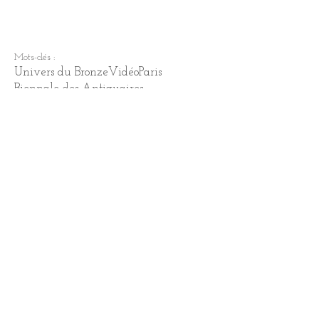
Mots-clés :
Univers du Bronze
Vidéo
Paris
Biennale des Antiquaires
Commentaires
Rédigez un commentaire...