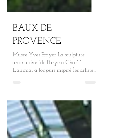
BAUX DE
PROVENCE
Musée Yves Brayer La sculpture
animalière "de Barye à César" "
L’animal a toujours inspiré les artistes
de la préhistoire jusqu’à nos...