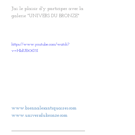
J'ai le plaisir d'y participer avec la 
galerie "UNIVERS DU BRONZE"
https://www.youtube.com/watch?
v=HIdUEt0tD3I
www.biennalesantiquaires.com​​​
www.universdubronze.com